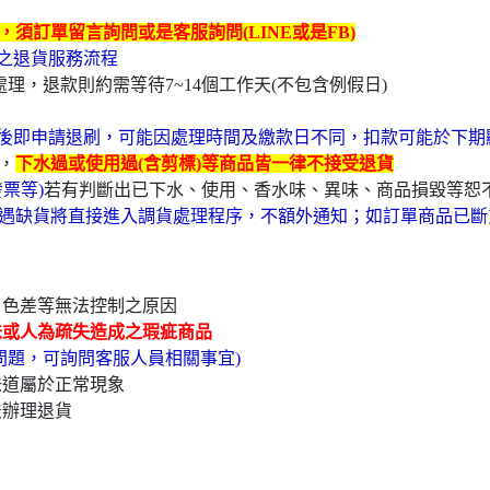
須訂單留言詢問或是客服詢問(LINE或是FB)
卡之退貨服務流程
理，退款則約需等待7~14個工作天(不包含例假日)
後即申請退刷，可能因處理時間及繳款日不同，扣款可能於下期
，
下水過或使用過(含剪標)等商品皆一律不接受退貨
票等)
若有判斷出已下水、使用、香水味、異味、商品損毀等恕
遇缺貨將直接進入調貨處理程序，不額外通知；如訂單商品已斷
、色差等無法控制之原因
味或人為疏失造成之瑕疵商品
問題，可詢問客服人員相關事宜)
味道屬於正常現象
法辦理退貨