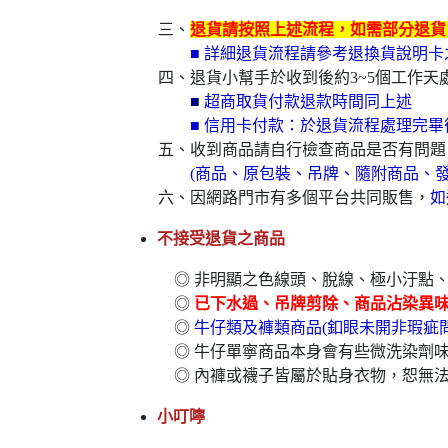
三、
退貨請按照上述流程，如需部分退貨，
■ 詳細退貨流程請參考退換貨說明
四、退貨小幫手於收到後約3~5個工作天處
■
超商取貨付款退款時間同上述
■ 信用卡付款：於退貨流程處理完畢
五、收到商品請自行檢查商品是否有問題
(商品、原包裝、吊牌、隨附商品、發
六、因網路門市有多個平台共同販售，
如
不接受退貨之商品
◎ 非明顯之色線頭、脫線、極小汙點
◎
已下水過、吊牌剪除、商品沾染異
◎
牛仔類及褲類商品(釦眼未開非瑕疵
◎ 牛仔單寧商品本身會有些微洗染劑
◎ 內褲或襪子皆屬於貼身衣物，恕無
小叮嚀