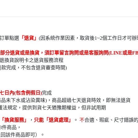
訂單點選
「退貨」
(因系統作業因素，取貨後1~2個工作日才可辦
部分退貨或是換貨，須訂單留言詢問或是客服詢問(LINE或是FB
退換貨說明卡之退貨服務流程
退款完成，不包含退貨審查時間)
七日內(包含例假日)
完
品未下水或沾染異味)，商品超過七天退貨時效，即無法退貨
護法規定，提供到貨七天猶豫期權益，但非試用期
「換貨服務」
，
只能「退貨處理」
。
不
合適、瑕疵、尺寸錯誤
3件商品，
退回該件商品即可）。