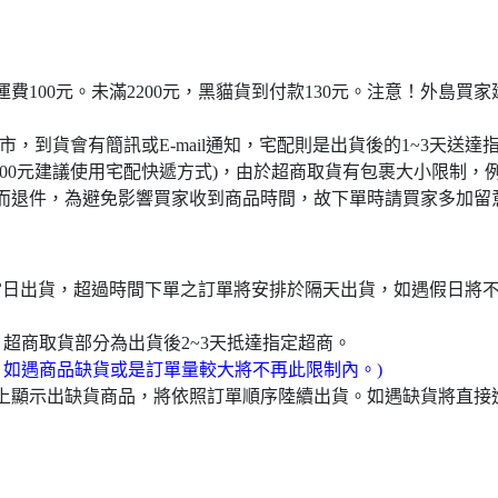
宅配運費100元。未滿2200元，黑貓貨到付款130元。注意！外
門市，到貨會有簡訊或E-mail通知，宅配則是出貨後的1~3天送達
4000元建議使用宅配快遞方式)，由於超商取貨有包裹大小限制，
而退件，為避免影響買家收到商品時間，故下單時請買家多加留
於當日出貨，超過時間下單之訂單將安排於隔天出貨，如遇假日將
，超商取貨部分為出貨後2~3天抵達指定超商。
，如遇商品缺貨或是訂單量較大將不再此限制內。)
頁上顯示出缺貨商品，將依照訂單順序陸續出貨。如遇缺貨將直