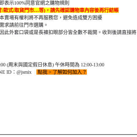
表示100%同意官網之購物規則
寸/款式/取貨門市…等)，請先確認購物車內容後再行結帳
本賣場有權利將不再服務您，避免造成雙方困擾
需求請前往門市選購。
因此外套口袋或是長褲扣眼部分皆全數不裁開。收到後請直接將
0 (周末與國定假日休息) 午休時間為 12:00-13:00
E ID：@jsmix
點我
> 了解如何加入？