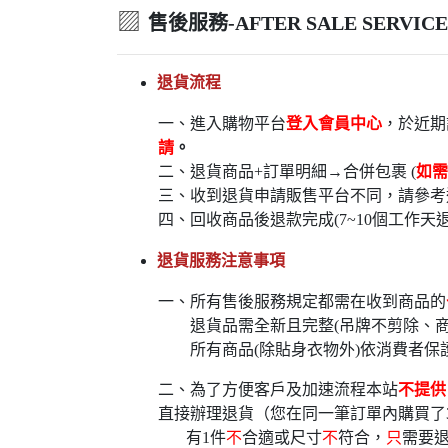
▨
售後服務-AFTER SALE SERVICE
退貨流程
一、進入購物平台
登入會員中心
，於近期
請
。
二、退貨商品+訂單明細→合併包裹 (
如需
三、收到退貨申請販售平台不同，請參考
四、回收商品後退款完成(7~10個工作天
退貨服務注意事項
一、所有售後服務規定都需在收到商品的
退貨品需全新且完整(吊牌不剪除、商
所有商品(除貼身衣物外)依消費者保
二、為了方便客戶及加速流程本站
不提供
直接辦理退貨（您在同一筆訂單內購買了
有1件
不
合適或尺寸
不
符合，
只
需要