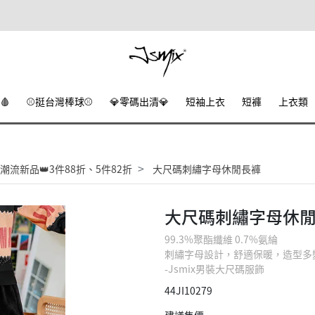
🩸
⚾挺台灣棒球⚾
💎零碼出清💎
短袖上衣
短褲
上衣類
潮流新品👑3件88折、5件82折
大尺碼刺繡字母休閒長褲
大尺碼刺繡字母休
99.3%聚酯纖維 0.7%氨綸
刺繡字母設計，舒適保暖，造型多
-Jsmix男裝大尺碼服飾
44JI10279