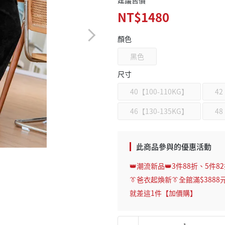
建議售價
NT$1480
顏色
黑色
尺寸
40【100-110KG】
42
46【130-135KG】
48
此商品參與的優惠活動
👑潮流新品👑3件88折、5件8
👔爸衣起煥新👔全館滿$3888
就差這1件【加價購】