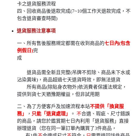
卡之退貨服務流程
四、回收商品後退款完成(7~10個工作天退款完成，不
包含退貨審查時間)
退貨服務注意事項
一、所有售後服務規定都需在收到商品的
七日內(包含
例假日)
完
成
退貨品需全新且完整(吊牌不剪除、商品未下水或
沾染異味)，商品超過七天退貨時效，即無法退貨
所有商品(除貼身衣物外)依消費者保護法規定，
提供到貨七天猶豫期權益，但非試用期
二、為了方便客戶及加速流程本站
不提供「換貨服
務」
，
只能「退貨處理」
。
不
合適、瑕疵、尺寸錯誤
的商品，請您於鑑賞期七日內利用「退貨服務」直接
辦理退貨（您在同一筆訂單內購買了3件商品，
有1件
不
合適或尺寸
不
符合，
只
需要退回該件商品