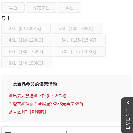
黑色
深花灰色
藍色
尺寸
2XL【90-100KG】
3XL【100-110KG】
4XL【110-120KG】
5XL【115-125KG】
6XL【130-135KG】
7XL【135-140KG】
8XL【140-150KG】
此商品參與的優惠活動
🩸出清大放送🩸1件6折、2件5折
👔爸衣起煥新👔全館滿$3888元再享88折
EVENT
就差這1件【加價購】