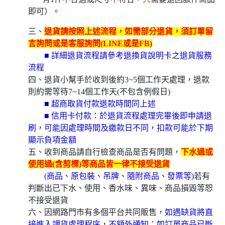
即可）。
三、
退貨請按照上述流程，如需部分退貨，須訂單留
言詢問或是客服詢問(LINE或是FB)
■ 詳細退貨流程請參考退換貨說明卡之退貨服務
流程
四、退貨小幫手於收到後約3~5個工作天處理，退款
則約需等待7~14個工作天(不包含例假日)
■
超商取貨付款退款時間同上述
■ 信用卡付款：於退貨流程處理完畢後即申請退
刷，可能因處理時間及繳款日不同，扣款可能於下期
顯示負項金額
五、收到商品請自行檢查商品是否有問題，
下水過或
使用過(含剪標)等商品皆一律不接受退貨
(商品、原包裝、吊牌、隨附商品、發票等)
若有
判斷出已下水、使用、香水味、異味、商品損毀等恕
不接受退貨
六、因網路門市有多個平台共同販售，
如遇缺貨將直
接進入調貨處理程序，不額外通知；如訂單商品已斷