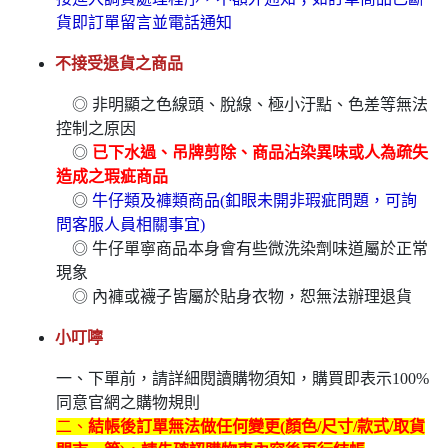
貨即訂單留言並電話通知
不接受退貨之商品
◎ 非明顯之色線頭、脫線、極小汙點、色差等無法
控制之原因
◎
已下水過、吊牌剪除、商品沾染異味或人為疏失
造成之瑕疵商品
◎
牛仔類及褲類商品(釦眼未開非瑕疵問題，可詢
問客服人員相關事宜)
◎ 牛仔單寧商品本身會有些微洗染劑味道屬於正常
現象
◎ 內褲或襪子皆屬於貼身衣物，恕無法辦理退貨
小叮嚀
一、下單前，請詳細閱讀購物須知，購買即表示100%
同意官網之購物規則
二、
結帳後訂單無法做任何變更(顏色/尺寸/款式/取貨