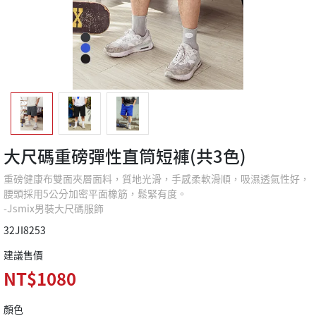
大尺碼重磅彈性直筒短褲(共3色)
重磅健康布雙面夾層面料，質地光滑，手感柔軟滑順，吸濕透氣性好，
腰頭採用5公分加密平面橡筋，鬆緊有度。
-Jsmix男裝大尺碼服飾
32JI8253
建議售價
NT$1080
顏色