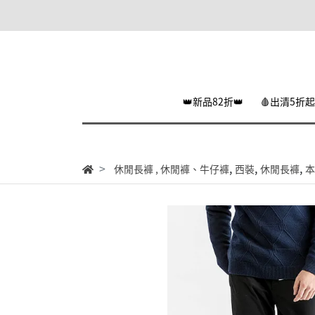
👑新品82折👑
🩸出清5折起
,
,
,
休閒長褲
,
休閒褲、牛仔褲
西裝
休閒長褲
本