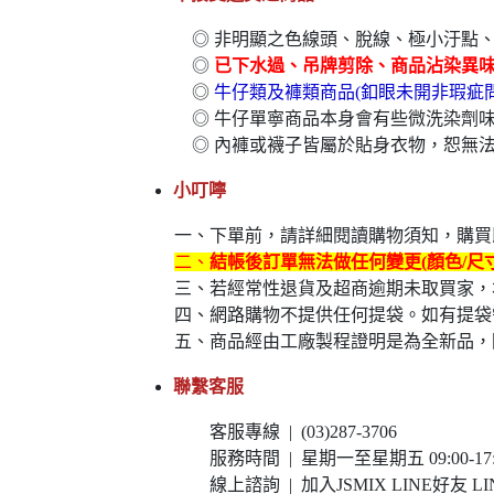
◎ 非明顯之色線頭、脫線、極小汙點
◎
已下水過、吊牌剪除、商品沾染異
◎
牛仔類及褲類商品(釦眼未開非瑕疵
◎ 牛仔單寧商品本身會有些微洗染劑
◎ 內褲或襪子皆屬於貼身衣物，恕無
小叮嚀
一、下單前，請詳細閱讀購物須知，購買即
二、
結帳後訂單無法做任何變更(顏色/尺
三、若經常性退貨及超商逾期未取買家，
四、網路購物不提供任何提袋。如有提袋
五、商品經由工廠製程證明是為全新品，
聯繫客服
客服專線 | (03)287-3706
服務時間 | 星期一至星期五 09:00-17:0
線上諮詢 | 加入JSMIX LINE好友 LIN