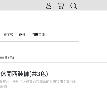
褲子類
配件
門市資訊
(共3色)
休閒西裝褲(共3色)
料吸濕排汗，不掉色，適於直接親密的肌膚接觸；質地柔
碼服飾