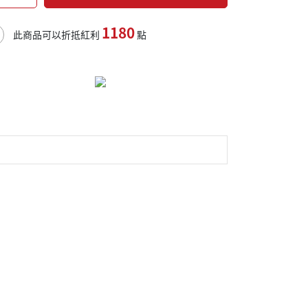
1180
此商品可以折抵紅利
點