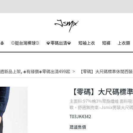
🩸
⚾挺台灣棒球⚾
💎零碼出清💎
短袖上衣
短褲
上衣類
,
週新品上架
◈有緣價◈零碼出清499起
【零碼】大尺碼標準休閒西裝褲
【零碼】大尺碼標準
主面料:97%棉3%聚酯纖維 面
軟，舒適無拘束 -Jsmix男裝大尺
T03JK4342
建議售價