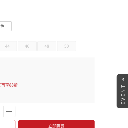
青色
44
46
48
50
EVENT
元再享88折
立即購買