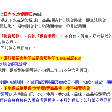
七日內(包含例假日)
完
品未下水或沾染異味)，商品超過七天退貨時效，即無法退貨
護法規定，提供到貨七天猶豫期權益，但非試用期
「換貨服務」
，
只能「退貨處理」
。
不
合適、瑕疵、尺寸錯誤
3件商品，
退回該件商品即可）。
須訂單留言詢問或是客服詢問(LINE或是FB)
卡之退貨服務流程
理，退款則約需等待7~14個工作天(不包含例假日)
後即申請退刷，可能因處理時間及繳款日不同，扣款可能於下期
，
下水過或使用過(含剪標)等商品皆一律不接受退貨
票等)
若有判斷出已下水、使用、香水味、異味、商品損毀等恕
遇缺貨將直接進入調貨處理程序，不額外通知；如訂單商品已斷