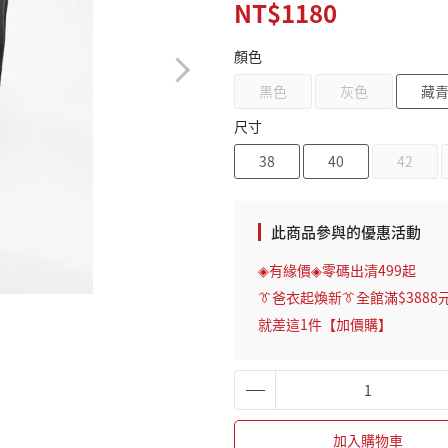
NT$1180
顏色
黑色
灰色
藏
尺寸
38
40
42
此商品參與的優惠活動
◈有緣價◈零碼出清499起
👔爸衣起煥新👔全館滿$3888
就差這1件【加價購】
加入購物車