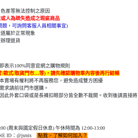
、色差等無法控制之原因
味或人為疏失造成之瑕疵商品
問題，可詢問客服人員相關事宜)
味道屬於正常現象
法辦理退貨
表示100%同意官網之購物規則
寸/款式/取貨門市…等)，請先確認購物車內容後再行結帳
本賣場有權利將不再服務您，避免造成雙方困擾
需求請前往門市選購。
因此外套口袋或是長褲扣眼部分皆全數不裁開。收到後請直接將
0 (周末與國定假日休息) 午休時間為 12:00-13:00
E ID：@jsmix
點我
> 了解如何加入？