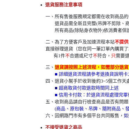
退貨服務注意事項
一、所有售後服務規定都需在收到商品的
退貨品需全新且完整(吊牌不剪除、商
所有商品(除貼身衣物外)依消費者保
二、為了方便客戶及加速流程本站
不提供
直接辦理退貨（您在同一筆訂單內購買了
有1件
不
合適或尺寸
不
符合，
只
需要
三、
退貨請按照上述流程，如需部分退貨，
■ 詳細退貨流程請參考退換貨說明
四、退貨小幫手於收到後約3~5個工作天處
■
超商取貨付款退款時間同上述
■ 信用卡付款：於退貨流程處理完畢
五、收到商品請自行檢查商品是否有問題
(商品、原包裝、吊牌、隨附商品、發
六、因網路門市有多個平台共同販售，
如
不接受退貨之商品