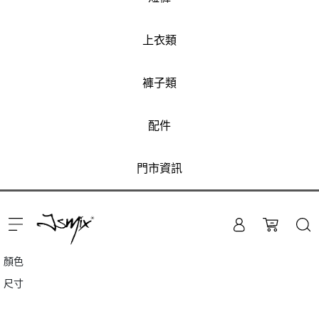
上衣類
褲子類
【零碼】大尺碼純棉柴犬漢堡T恤(共4色)
配件
主面料：棉 挑選品質棉料，吸汗透氣，適於直接親密的肌膚接觸；質地
柔軟，舒適無拘束 -Jsmix男裝大尺碼服飾
門市資訊
T32JT7477
建議售價
NT$780
顏色
尺寸