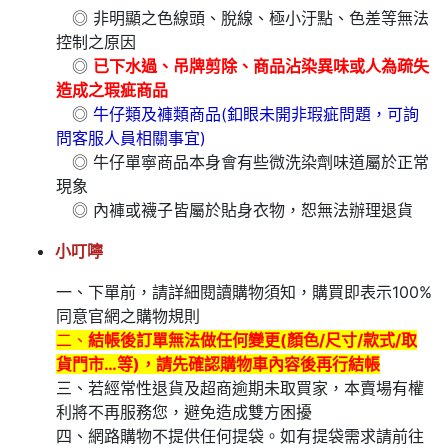
◎ 非明顯之色線頭、脫線、極小汙點、色差等無法
控制之原因
◎
已下水過、吊牌剪除、商品沾染異味或人為疏失
造成之瑕疵商品
◎
牛仔類及褲類商品(釦眼未開非瑕疵問題，可詢
問客服人員相關事宜)
◎ 牛仔單寧商品本身會有些微洗染劑味道屬於正常
現象
◎ 內褲或襪子皆屬於貼身衣物，恕無法辦理退貨
小叮嚀
一、下單前，請詳細閱讀購物須知，購買即表示100%
同意官網之購物規則
二、
結帳後訂單無法做任何變更(顏色/尺寸/款式/取
貨門市…等)，請先確認購物車內容後再行結帳
三、若經常性退貨及超商逾期未取買家，本賣場有權
利將不再服務您，避免造成雙方困擾
四、網路購物不提供任何提袋。如有提袋需求請前往