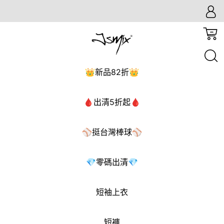
短袖T恤
,
短袖T恤
,
本週新品上架
,
◈有緣價◈零碼
出清499起
【零碼】大尺碼純棉柴犬漢堡T恤(共4色)
👑新品82折👑
🩸出清5折起🩸
⚾挺台灣棒球⚾
💎零碼出清💎
短袖上衣
短褲