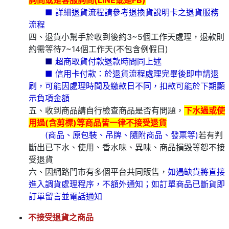
詢問或是客服詢問(LINE或是FB)
■ 詳細退貨流程請參考退換貨說明卡之退貨服務
流程
四、退貨小幫手於收到後約3~5個工作天處理，退款則
約需等待7~14個工作天(不包含例假日)
■
超商取貨付款退款時間同上述
■ 信用卡付款：於退貨流程處理完畢後即申請退
刷，可能因處理時間及繳款日不同，扣款可能於下期顯
示負項金額
五、收到商品請自行檢查商品是否有問題，
下水過或使
用過(含剪標)等商品皆一律不接受退貨
(商品、原包裝、吊牌、隨附商品、發票等)
若有判
斷出已下水、使用、香水味、異味、商品損毀等恕不接
受退貨
六、因網路門市有多個平台共同販售，
如遇缺貨將直接
進入調貨處理程序，不額外通知；如訂單商品已斷貨即
訂單留言並電話通知
不接受退貨之商品