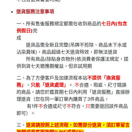
退貨服務注意事項
一、所有售後服務規定都需在收到商品的
七日內(包含
例假日)
完
成
退貨品需全新且完整(吊牌不剪除、商品未下水或
沾染異味)，商品超過七天退貨時效，即無法退貨
所有商品(除貼身衣物外)依消費者保護法規定，提
供到貨七天猶豫期權益，但非試用期
二、為了方便客戶及加速流程本站
不提供「換貨服
務」
，
只能「退貨處理」
。
不
合適、瑕疵、尺寸錯誤
的商品，請您於鑑賞期七日內利用「退貨服務」直接辦
理退貨（您在同一筆訂單內購買了3件商品，
有1件
不
合適或尺寸
不
符合，
只
需要退回該件商品
即可）。
三、
退貨請按照上述流程，如需部分退貨，須訂單留言