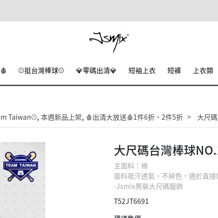
🩸
⚾挺台灣棒球⚾
💎零碼出清💎
短袖上衣
短褲
上衣類
,
,
 Taiwan⚾
本週新品上架
🩸出清大放送🩸1件6折、2件5折
大尺碼
大尺碼台灣棒球NO.
主面料：棉
面料吸汗透氣，不掉色，適於直接
-Jsmix男裝大尺碼服飾
T52JT6691