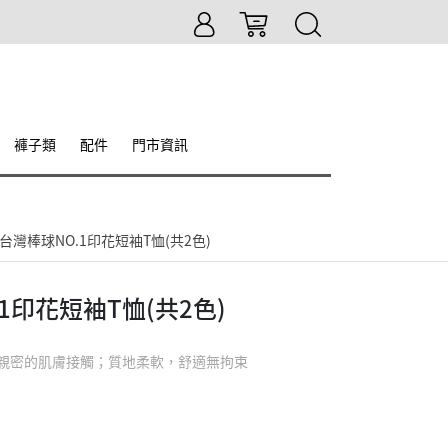
褲子類
配件
門市資訊
台灣棒球NO.1印花短袖T恤(共2色)
1印花短袖T恤(共2色)
親密的肌膚接觸；質地柔軟，舒適無拘束