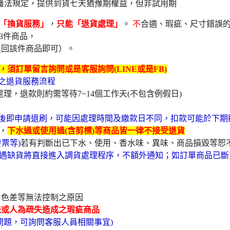
護法規定，提供到貨七天猶豫期權益，但非試用期
「換貨服務」
，
只能「退貨處理」
。
不
合適、瑕疵、尺寸錯誤
3件商品，
退回該件商品即可）。
須訂單留言詢問或是客服詢問(LINE或是FB)
卡之退貨服務流程
理，退款則約需等待7~14個工作天(不包含例假日)
後即申請退刷，可能因處理時間及繳款日不同，扣款可能於下期
，
下水過或使用過(含剪標)等商品皆一律不接受退貨
票等)
若有判斷出已下水、使用、香水味、異味、商品損毀等恕
遇缺貨將直接進入調貨處理程序，不額外通知；如訂單商品已斷
、色差等無法控制之原因
味或人為疏失造成之瑕疵商品
問題，可詢問客服人員相關事宜)