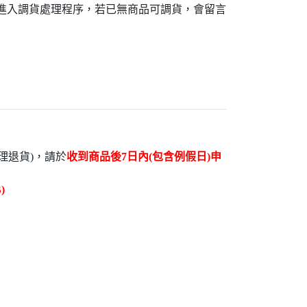
接進入調貨處理程序，若已無商品可調貨，會留言
理退貨)，請於
收到商品後7日內(包含例假日)申
)
成