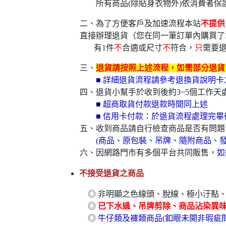
所有商品(除貼身衣物外)依消費者保
二、為了方便客戶及加速流程本站
不提供
直接辦理退貨（您在同一筆訂單內購買了
有1件
不
合適或尺寸
不
符合，
只
需要
三、
退貨請按照上述流程，如需部分退貨，
■ 詳細退貨流程請參考退換貨說明
四、退貨小幫手於收到後約3~5個工作天處
■
超商取貨付款退款時間同上述
■ 信用卡付款：於退貨流程處理完畢
五、收到商品請自行檢查商品是否有問題
(商品、原包裝、吊牌、隨附商品、發
六、因網路門市有多個平台共同販售，
如
不接受退貨之商品
◎ 非明顯之色線頭、脫線、極小汙點
◎
已下水過、吊牌剪除、商品沾染異
◎
牛仔類及褲類商品(釦眼未開非瑕疵