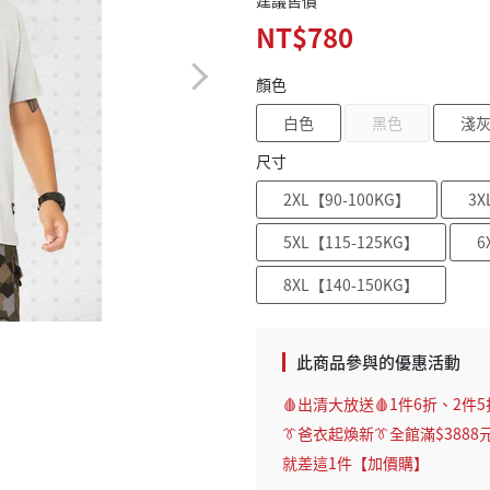
建議售價
NT$780
顏色
白色
黑色
淺
尺寸
2XL【90-100KG】
3X
5XL【115-125KG】
6
8XL【140-150KG】
此商品參與的優惠活動
🩸出清大放送🩸1件6折、2件5
👔爸衣起煥新👔全館滿$3888
就差這1件【加價購】