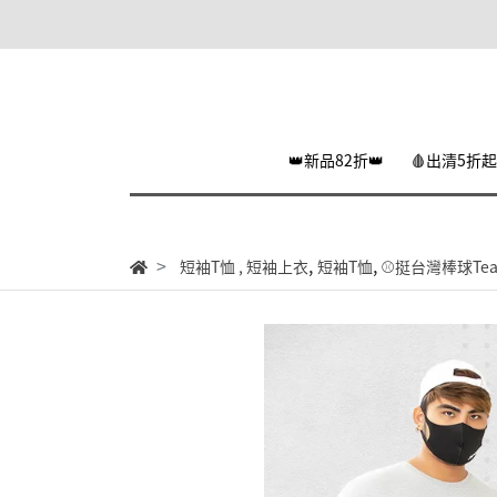
👑新品82折👑
🩸出清5折起
,
,
短袖T恤
,
短袖上衣
短袖T恤
⚾挺台灣棒球Team