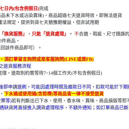
七日內(包含例假日)
完
品未下水或沾染異味)，商品超過七天退貨時效，即無法退貨
護法規定，提供到貨七天猶豫期權益，但非試用期
「換貨服務」
，
只能「退貨處理」
。
不
合適、瑕疵、尺寸錯誤
3件商品，
退回該件商品即可）。
須訂單留言詢問或是客服詢問(LINE或是FB)
卡之退貨服務流程
理，退款則約需等待7~14個工作天(不包含例假日)
後即申請退刷，可能因處理時間及繳款日不同，扣款可能於下期
，
下水過或使用過(含剪標)等商品皆一律不接受退貨
票等)
若有判斷出已下水、使用、香水味、異味、商品損毀等恕
遇缺貨將直接進入調貨處理程序，不額外通知；如訂單商品已斷