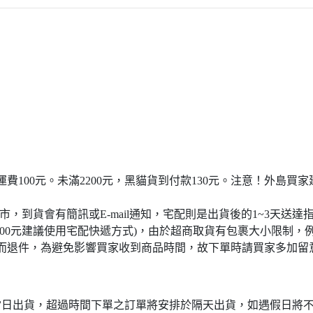
宅配運費100元。未滿2200元，黑貓貨到付款130元。注意！外
門市，到貨會有簡訊或E-mail通知，宅配則是出貨後的1~3天送達
4000元建議使用宅配快遞方式)，由於超商取貨有包裹大小限制，
而退件，為避免影響買家收到商品時間，故下單時請買家多加留
於當日出貨，超過時間下單之訂單將安排於隔天出貨，如遇假日將