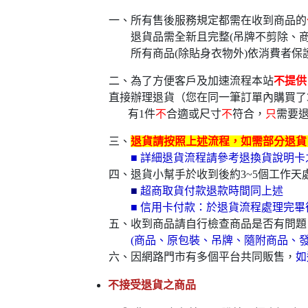
一、所有售後服務規定都需在收到商品的
退貨品需全新且完整(吊牌不剪除、商
所有商品(除貼身衣物外)依消費者保
二、為了方便客戶及加速流程本站
不提供
直接辦理退貨（您在同一筆訂單內購買了
有1件
不
合適或尺寸
不
符合，
只
需要
三、
退貨請按照上述流程，如需部分退貨，
■ 詳細退貨流程請參考退換貨說明
四、退貨小幫手於收到後約3~5個工作天處
■
超商取貨付款退款時間同上述
■ 信用卡付款：於退貨流程處理完畢
五、收到商品請自行檢查商品是否有問題
(商品、原包裝、吊牌、隨附商品、發
六、因網路門市有多個平台共同販售，
如
不接受退貨之商品