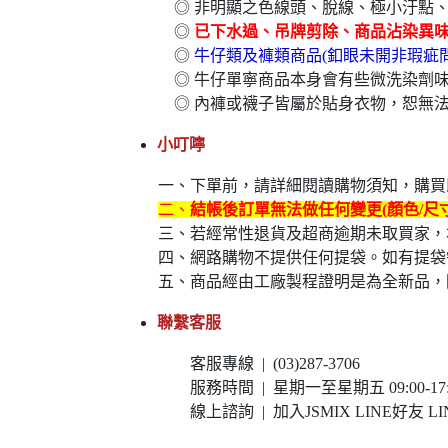
◎ 非明顯之色線頭、脫線、極小汙點
◎
已下水過、吊牌剪除、商品沾染異
◎
牛仔類及褲類商品(釦眼未開非瑕疵
◎ 牛仔單寧商品本身會有些微洗染劑
◎ 內褲或襪子皆屬於貼身衣物，恕無
小叮嚀
一、下單前，請詳細閱讀購物須知，購買即
二、
結帳後訂單無法做任何變更(顏色/尺
三、若經常性退貨及超商逾期未取買家，
四、網路購物不提供任何提袋。如有提袋
五、商品經由工廠製程證明是為全新品，
聯繫客服
客服專線 | (03)287-3706
服務時間 | 星期一至星期五 09:00-17:0
線上諮詢 | 加入JSMIX LINE好友 LIN