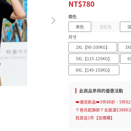
NT$780
顏色
黑色
深紅色
尺寸
2XL【90-100KG】
3X
5XL【115-125KG】
6
8XL【140-150KG】
此商品參與的優惠活動
👑潮流新品👑3件88折、5件8
👔爸衣起煥新👔全館滿$3888
就差這1件【加價購】