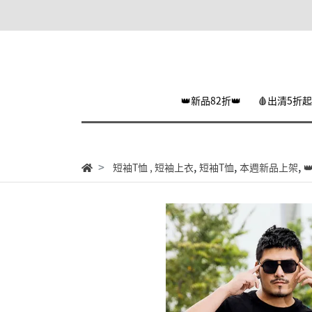
👑新品82折👑
🩸出清5折起
,
,
,
短袖T恤
,
短袖上衣
短袖T恤
本週新品上架
