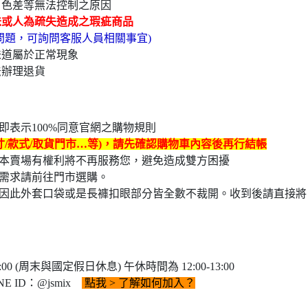
、色差等無法控制之原因
味或人為疏失造成之瑕疵商品
問題，可詢問客服人員相關事宜)
味道屬於正常現象
法辦理退貨
表示100%同意官網之購物規則
寸/款式/取貨門市…等)，請先確認購物車內容後再行結帳
本賣場有權利將不再服務您，避免造成雙方困擾
需求請前往門市選購。
因此外套口袋或是長褲扣眼部分皆全數不裁開。收到後請直接將
0 (周末與國定假日休息) 午休時間為 12:00-13:00
E ID：@jsmix
點我
> 了解如何加入？