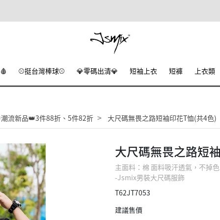
🩸
⚾挺台灣棒球⚾
💎零碼出清💎
短袖上衣
短褲
上衣類
潮流新品👑3件88折、5件82折
大尺碼無畏之路短袖印花T恤(共4色)
大尺碼無畏之路短袖印
主面料：棉 面料吸汗透氣，不掉
-Jsmix男裝大尺碼服飾
T62JT7053
建議售價