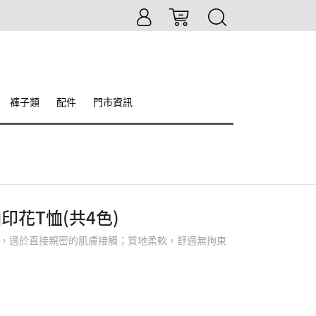
褲子類
配件
門市資訊
花T恤(共4色)
色，適於直接親密的肌膚接觸；質地柔軟，舒適無拘束