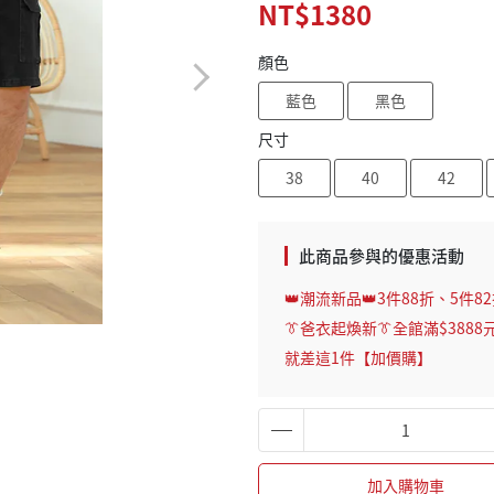
NT$1380
顏色
藍色
黑色
尺寸
38
40
42
此商品參與的優惠活動
👑潮流新品👑3件88折、5件8
👔爸衣起煥新👔全館滿$3888
就差這1件【加價購】
加入購物車