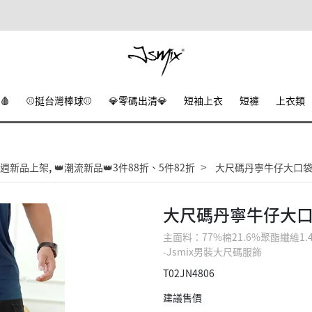
🩸
⚾挺台灣棒球⚾
💎零碼出清💎
短袖上衣
短褲
上衣類
,
週新品上架
👑潮流新品👑3件88折、5件82折
大尺碼丹寧牛仔大口袋短
大尺碼丹寧牛仔大口
主面料：77%棉21.6%聚酯纖維
-Jsmix男裝大尺碼服飾
T02JN4806
建議售價