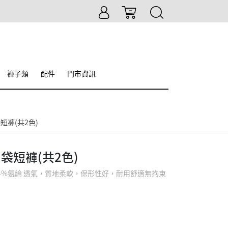
褲子類
配件
門市資訊
褲(共2色)
袋短褲(共2色)
1.4%氨綸 透氣，質地柔軟，保形性好，耐用舒適無拘束