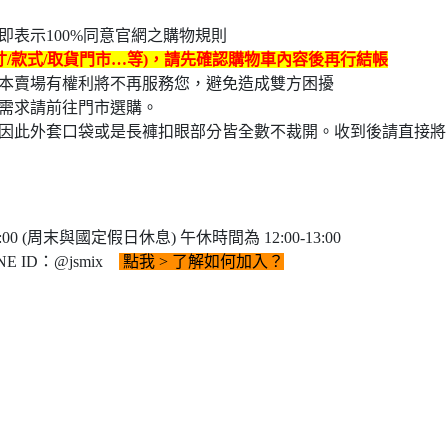
表示100%同意官網之購物規則
寸/款式/取貨門市…等)，請先確認購物車內容後再行結帳
本賣場有權利將不再服務您，避免造成雙方困擾
需求請前往門市選購。
因此外套口袋或是長褲扣眼部分皆全數不裁開。收到後請直接將
0 (周末與國定假日休息) 午休時間為 12:00-13:00
E ID：@jsmix
點我
> 了解如何加入？