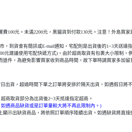
宅配運費100元。未滿2200元，黑貓貨到付款130元。注意！外
門市，到貨會有簡訊或E-mail通知，宅配則是出貨後的1~3天送達
4000元建議使用宅配快遞方式)，由於超商取貨有包裹大小限制，
而退件，為避免影響買家收到商品時間，故下單時請買家多加留
於當日出貨，超過時間下單之訂單將安排於隔天出貨，如遇假日將
，超商取貨部分為出貨後2~3天抵達指定超商。
，如遇商品缺貨或是訂單量較大將不再此限制內。)
頁上顯示出缺貨商品，將依照訂單順序陸續出貨。如遇缺貨將直