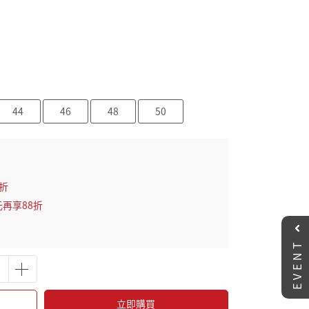
44
46
48
50
2折
元再享88折
EVENT
立即購買