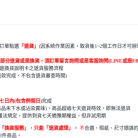
訂單點選
「退貨」
(因系統作業因素，取貨後1~2個工作日才可辦
部分退貨或是換貨，須訂單留言詢問或是客服詢問(LINE或是FB
退換貨說明卡之退貨服務流程
退款完成，不包含退貨審查時間)
七日內(包含例假日)
完
品未下水或沾染異味)，商品超過七天退貨時效，即無法退貨
護法規定，提供到貨七天猶豫期權益，但非試用期
「換貨服務」
，
只能「退貨處理」
。
不
合適、瑕疵、尺寸錯誤
3件商品，