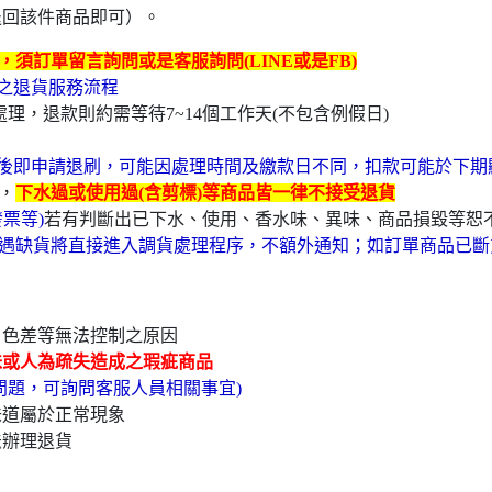
退回該件商品即可）。
須訂單留言詢問或是客服詢問(LINE或是FB)
卡之退貨服務流程
理，退款則約需等待7~14個工作天(不包含例假日)
後即申請退刷，可能因處理時間及繳款日不同，扣款可能於下期
，
下水過或使用過(含剪標)等商品皆一律不接受退貨
票等)
若有判斷出已下水、使用、香水味、異味、商品損毀等恕
遇缺貨將直接進入調貨處理程序，不額外通知；如訂單商品已斷
、色差等無法控制之原因
味或人為疏失造成之瑕疵商品
問題，可詢問客服人員相關事宜)
味道屬於正常現象
法辦理退貨