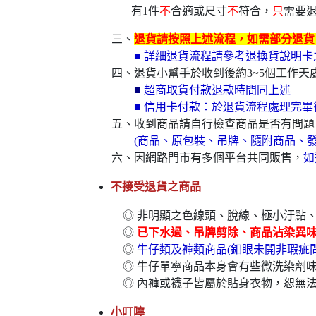
有1件
不
合適或尺寸
不
符合，
只
需要
三、
退貨請按照上述流程，如需部分退貨，
■ 詳細退貨流程請參考退換貨說明
四、退貨小幫手於收到後約3~5個工作天處
■
超商取貨付款退款時間同上述
■ 信用卡付款：於退貨流程處理完畢
五、收到商品請自行檢查商品是否有問題
(商品、原包裝、吊牌、隨附商品、發
六、因網路門市有多個平台共同販售，
如
不接受退貨之商品
◎ 非明顯之色線頭、脫線、極小汙點
◎
已下水過、吊牌剪除、商品沾染異
◎
牛仔類及褲類商品(釦眼未開非瑕疵
◎ 牛仔單寧商品本身會有些微洗染劑
◎ 內褲或襪子皆屬於貼身衣物，恕無
小叮嚀