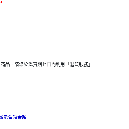
)
成
的商品，請您於鑑賞期七日內利用「退貨服務」
顯示負項金額