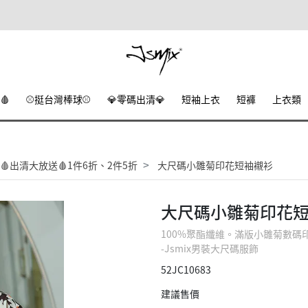
🩸
⚾挺台灣棒球⚾
💎零碼出清💎
短袖上衣
短褲
上衣類
🩸出清大放送🩸1件6折、2件5折
大尺碼小雛菊印花短袖襯衫
大尺碼小雛菊印花
100%聚酯纖維。滿版小雛菊數
-Jsmix男裝大尺碼服飾
52JC10683
建議售價