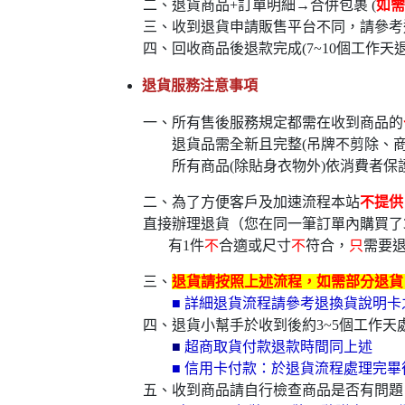
二、退貨商品+訂單明細→合併包裹 (
如需
三、收到退貨申請販售平台不同，請參考
四、回收商品後退款完成(7~10個工作天
退貨服務注意事項
一、所有售後服務規定都需在收到商品的
退貨品需全新且完整(吊牌不剪除、商
所有商品(除貼身衣物外)依消費者保
二、為了方便客戶及加速流程本站
不提供
直接辦理退貨（您在同一筆訂單內購買了
有1件
不
合適或尺寸
不
符合，
只
需要
三、
退貨請按照上述流程，如需部分退貨，
■ 詳細退貨流程請參考退換貨說明
四、退貨小幫手於收到後約3~5個工作天處
■
超商取貨付款退款時間同上述
■ 信用卡付款：於退貨流程處理完畢
五、收到商品請自行檢查商品是否有問題