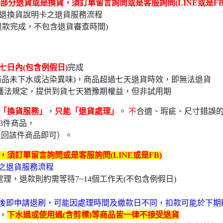
部分退貨或是換貨，須訂單留言詢問或是客服詢問(LINE或是FB
退換貨說明卡之退貨服務流程
退款完成，不包含退貨審查時間)
七日內(包含例假日)
完
品未下水或沾染異味)，商品超過七天退貨時效，即無法退貨
護法規定，提供到貨七天猶豫期權益，但非試用期
「換貨服務」
，
只能「退貨處理」
。
不
合適、瑕疵、尺寸錯誤
3件商品，
退回該件商品即可）。
須訂單留言詢問或是客服詢問(LINE或是FB)
卡之退貨服務流程
理，退款則約需等待7~14個工作天(不包含例假日)
後即申請退刷，可能因處理時間及繳款日不同，扣款可能於下期
，
下水過或使用過(含剪標)等商品皆一律不接受退貨