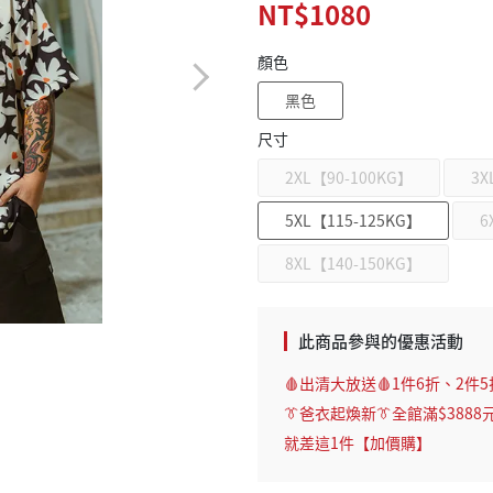
NT$1080
顏色
黑色
尺寸
2XL【90-100KG】
3X
5XL【115-125KG】
6
8XL【140-150KG】
此商品參與的優惠活動
🩸出清大放送🩸1件6折、2件5
👔爸衣起煥新👔全館滿$3888
就差這1件【加價購】