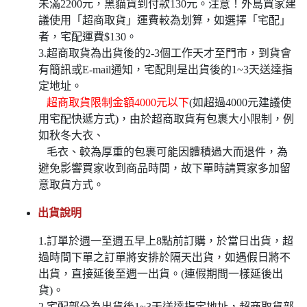
未滿2200元，黑貓貨到付款130元。注意！外島買家建
議使用「超商取貨」運費較為划算，如選擇「宅配」
者，宅配運費$130。
3.超商取貨為出貨後的2-3個工作天才至門市，到貨會
有簡訊或E-mail通知，宅配則是出貨後的1~3天送達指
定地址。
超商取貨限制金額4000元以下
(如超過4000元建議使
用宅配快遞方式)，由於超商取貨有包裹大小限制，例
如秋冬大衣、
毛衣、較為厚重的包裹可能因體積過大而退件，為
避免影響買家收到商品時間，故下單時請買家多加留
意取貨方式。
出貨說明
1.訂單於週一至週五早上8點前訂購，於當日出貨，超
過時間下單之訂單將安排於隔天出貨，如遇假日將不
出貨，直接延後至週一出貨。(連假期間一樣延後出
貨)。
2.宅配部分為出貨後1~3天送達指定地址，超商取貨部