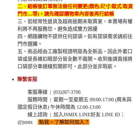
二、
結帳後訂單無法做任何變更(顏色/尺寸/款式/取貨
門市…等)，請先確認購物車內容後再行結帳
三、若經常性退貨及超商逾期未取買家，本賣場有權
利將不再服務您，避免造成雙方困擾
四、網路購物不提供任何提袋。如有提袋需求請前往
門市選購。
五、商品經由工廠製程證明是為全新品，因此外套口
袋或是長褲扣眼部分皆全數不裁開。收到後請直接將
口袋部分車縫線剪開即可，此部分並非瑕疵。
聯繫客服
客服專線 | (03)287-3706
服務時間 | 星期一至星期五 09:00-17:00 (周末與
國定假日休息) 午休時間為 12:00-13:00
線上諮詢 | 加入JSMIX LINE好友 LINE ID：
@jsmix
點我
> 了解如何加入？