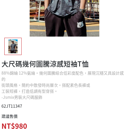
大尺碼幾何圖騰涼感短袖T恤
88%錦綸 12%氨綸。幾何圖騰結合低彩度配色，展現沉穩又具設計感
的
街頭風格。簡約中散發時尚層次。搭配素色長褲或
工裝短褲，打造低調有型穿搭。
-Jsmix男裝大尺碼服飾
62JT11347
建議售價
NT$980