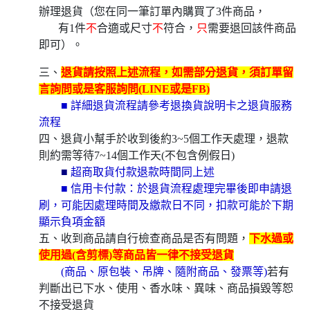
辦理退貨（您在同一筆訂單內購買了3件商品，
有1件
不
合適或尺寸
不
符合，
只
需要退回該件商品
即可）。
三、
退貨請按照上述流程，如需部分退貨，須訂單留
言詢問或是客服詢問(LINE或是FB)
■ 詳細退貨流程請參考退換貨說明卡之退貨服務
流程
四、退貨小幫手於收到後約3~5個工作天處理，退款
則約需等待7~14個工作天(不包含例假日)
■
超商取貨付款退款時間同上述
■ 信用卡付款：於退貨流程處理完畢後即申請退
刷，可能因處理時間及繳款日不同，扣款可能於下期
顯示負項金額
五、收到商品請自行檢查商品是否有問題，
下水過或
使用過(含剪標)等商品皆一律不接受退貨
(商品、原包裝、吊牌、隨附商品、發票等)
若有
判斷出已下水、使用、香水味、異味、商品損毀等恕
不接受退貨