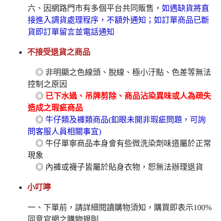
六、因網路門市有多個平台共同販售，
如遇缺貨將直
接進入調貨處理程序，不額外通知；如訂單商品已斷
貨即訂單留言並電話通知
不接受退貨之商品
◎ 非明顯之色線頭、脫線、極小汙點、色差等無法
控制之原因
◎
已下水過、吊牌剪除、商品沾染異味或人為疏失
造成之瑕疵商品
◎
牛仔類及褲類商品(釦眼未開非瑕疵問題，可詢
問客服人員相關事宜)
◎ 牛仔單寧商品本身會有些微洗染劑味道屬於正常
現象
◎ 內褲或襪子皆屬於貼身衣物，恕無法辦理退貨
小叮嚀
一、下單前，請詳細閱讀購物須知，購買即表示100%
同意官網之購物規則