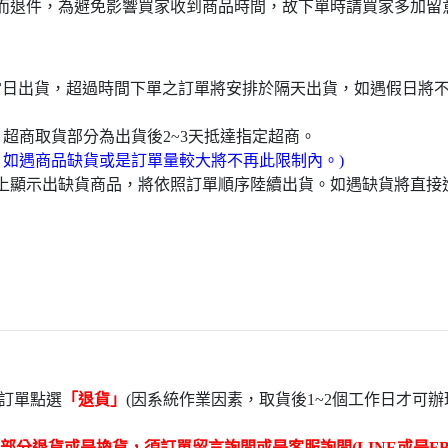
而退件，為避免影響買家收到商品時間，故下單時請買家多加留
於當日出貨，超過時間下單之訂單將安排於隔天出貨，如遇假日將
，超商取貨部分為出貨後2~3天抵達指定超商。
，如遇商品缺貨或是訂單量較大將不再此限制內。)
頁上顯示出缺貨商品，將依照訂單順序陸續出貨。如遇缺貨將直
訂單點選
「退貨」
(因系統作業因素，取貨後1~2個工作日才可辦
部分退貨或是換貨，須訂單留言詢問或是客服詢問(LINE或是FB