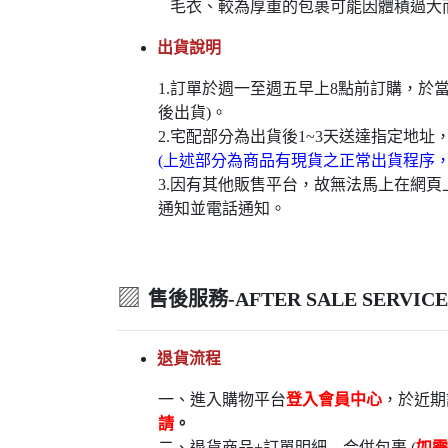
毛衣、較為厚重的包裹可能因體積過大
出貨說明
1.訂單於週一至週五早上8點前訂購，
後出貨)。
2.宅配部分為出貨後1~3天送達指定地址
(上述部分為商品有現貨之正常出貨程序
3.因有其他販售平台，故無法馬上在網
通知並電話通知。
▨
售後服務-AFTER SALE SERVICE
退貨流程
一、進入購物平台
登入會員中心
，於近期
請
。
二、退貨商品+訂單明細→合併包裹 (
如需