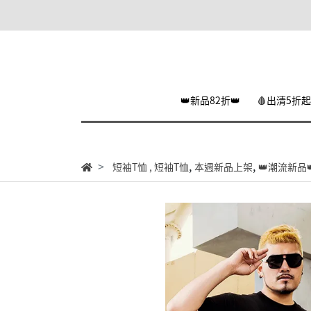
👑新品82折👑
🩸出清5折起
,
,
短袖T恤
,
短袖T恤
本週新品上架
👑潮流新品