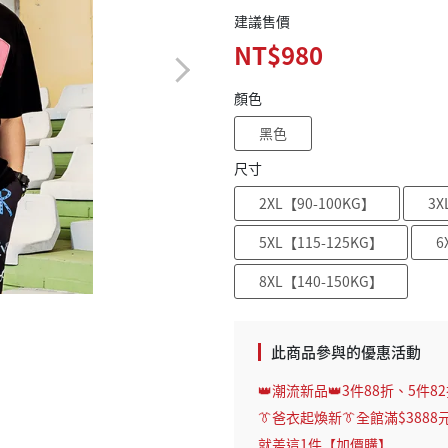
建議售價
NT$980
顏色
黑色
尺寸
2XL【90-100KG】
3X
5XL【115-125KG】
6
8XL【140-150KG】
此商品參與的優惠活動
👑潮流新品👑3件88折、5件8
👔爸衣起煥新👔全館滿$3888
就差這1件【加價購】