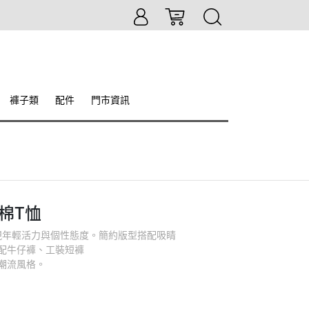
褲子類
配件
門市資訊
棉T恤
樣展現年輕活力與個性態度。簡約版型搭配吸睛
配牛仔褲、工裝短褲
潮流風格。