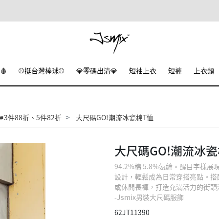
🩸
⚾挺台灣棒球⚾
💎零碼出清💎
短袖上衣
短褲
上衣類
3件88折、5件82折
大尺碼GO!潮流冰瓷棉T恤
大尺碼GO!潮流冰瓷
94.2%棉 5.8%氨綸。醒目字
設計，輕鬆成為日常穿搭亮點。搭
或休閒長褲，打造充滿活力的街頭
-Jsmix男裝大尺碼服飾
62JT11390