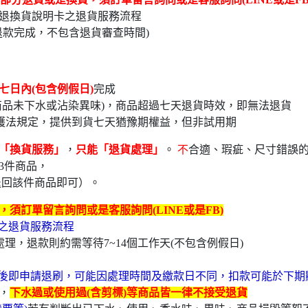
退換貨說明卡之退貨服務流程
退款完成，不包含退貨審查時間)
七日內(包含例假日)
完
品未下水或沾染異味)，商品超過七天退貨時效，即無法退貨
護法規定，提供到貨七天猶豫期權益，但非試用期
「換貨服務」
，
只能「退貨處理」
。
不
合適、瑕疵、尺寸錯誤
3件商品，
退回該件商品即可）。
須訂單留言詢問或是客服詢問(LINE或是FB)
卡之退貨服務流程
理，退款則約需等待7~14個工作天(不包含例假日)
後即申請退刷，可能因處理時間及繳款日不同，扣款可能於下期
，
下水過或使用過(含剪標)等商品皆一律不接受退貨