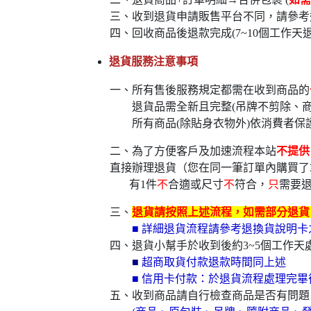
三、收到退貨申請販售平台不同，請參考
四、回收商品後退款完成(7~10個工作天
退貨服務注意事項
一、所有售後服務規定都需在收到商品的
退貨品需全新且完整(吊牌不剪除、商
所有商品(除貼身衣物外)依消費者保
二、為了方便客戶及加速流程本站
不提供
直接辦理退貨（您在同一筆訂單內購買了
有1件
不
合適或尺寸
不
符合，
只
需要
三、
退貨請按照上述流程，如需部分退貨，
■ 詳細退貨流程請參考退換貨說明
四、退貨小幫手於收到後約3~5個工作天處
■
超商取貨付款退款時間同上述
■ 信用卡付款：於退貨流程處理完畢
五、收到商品請自行檢查商品是否有問題