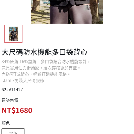
大尺碼防水機能多口袋背心
84%錦綸 16%氨綸。多口袋結合防水機能設計，
兼具實用性與街頭感。層次穿搭更加有型。
內搭素T或背心，輕鬆打造機能風格。
-Jsmix男裝大尺碼服飾
62JV11427
建議售價
NT$1680
顏色
黑色