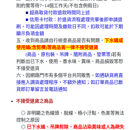
則約需等待7~14個工作天(不包含例假日)
■
超商取貨付款退款時間同上述
■ 信用卡付款：於退貨流程處理完畢後即申請退
刷，可能因處理時間及繳款日不同，扣款可能於下期
顯示負項金額
五、收到商品請自行檢查商品是否有問題，
下水過或
使用過(含剪標)等商品皆一律不接受退貨
(商品、原包裝、吊牌、隨附商品、發票等)
若有
判斷出已下水、使用、香水味、異味、商品損毀等恕
不接受退貨
六、因網路門市有多個平台共同販售，
如遇缺貨將直
接進入調貨處理程序，不額外通知；如訂單商品已斷
貨即訂單留言並電話通知
不接受退貨之商品
◎ 非明顯之色線頭、脫線、極小汙點、色差等無法
控制之原因
◎
已下水過、吊牌剪除、商品沾染異味或人為疏失