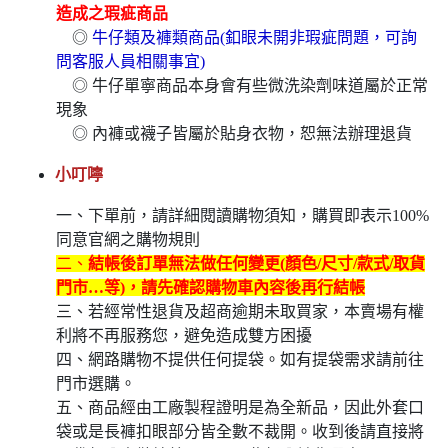
造成之瑕疵商品
◎
牛仔類及褲類商品(釦眼未開非瑕疵問題，可詢
問客服人員相關事宜)
◎ 牛仔單寧商品本身會有些微洗染劑味道屬於正常
現象
◎ 內褲或襪子皆屬於貼身衣物，恕無法辦理退貨
小叮嚀
一、下單前，請詳細閱讀購物須知，購買即表示100%
同意官網之購物規則
二、
結帳後訂單無法做任何變更(顏色/尺寸/款式/取貨
門市…等)，請先確認購物車內容後再行結帳
三、若經常性退貨及超商逾期未取買家，本賣場有權
利將不再服務您，避免造成雙方困擾
四、網路購物不提供任何提袋。如有提袋需求請前往
門市選購。
五、商品經由工廠製程證明是為全新品，因此外套口
袋或是長褲扣眼部分皆全數不裁開。收到後請直接將