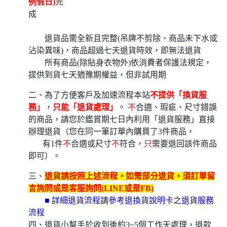
例假日)
完
成
退貨品需全新且完整(吊牌不剪除、商品未下水或
沾染異味)，商品超過七天退貨時效，即無法退貨
所有商品(除貼身衣物外)依消費者保護法規定，
提供到貨七天猶豫期權益，但非試用期
二、為了方便客戶及加速流程本站
不提供「換貨服
務」
，
只能「退貨處理」
。
不
合適、瑕疵、尺寸錯誤
的商品，請您於鑑賞期七日內利用「退貨服務」直接
辦理退貨（您在同一筆訂單內購買了3件商品，
有1件
不
合適或尺寸
不
符合，
只
需要退回該件商品
即可）。
三、
退貨請按照上述流程，如需部分退貨，須訂單留
言詢問或是客服詢問(LINE或是FB)
■ 詳細退貨流程請參考退換貨說明卡之退貨服務
流程
四、退貨小幫手於收到後約3~5個工作天處理，退款