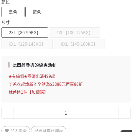
顏色
黑色
藍色
尺寸
2XL【80-99KG】
4XL【100-125KG】
6XL【125-145KG】
8XL【145-160KG】
此商品參與的優惠活動
◈有緣價◈零碼出清499起
👔爸衣起煥新👔全館滿$3888元再享88折
就差這1件【加價購】
加入最愛
尺碼試穿建議表