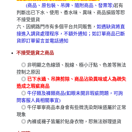
(商品、原包裝、吊牌、隨附商品、發票等)
若有
判斷出已下水、使用、香水味、異味、商品損毀等恕
不接受退貨
六、因網路門市有多個平台共同販售，
如遇缺貨將直
接進入調貨處理程序，不額外通知；如訂單商品已斷
貨即訂單留言並電話通知
不接受退貨之商品
◎ 非明顯之色線頭、脫線、極小汙點、色差等無法
控制之原因
◎
已下水過、吊牌剪除、商品沾染異味或人為疏失
造成之瑕疵商品
◎
牛仔類及褲類商品(釦眼未開非瑕疵問題，可詢
問客服人員相關事宜)
◎ 牛仔單寧商品本身會有些微洗染劑味道屬於正常
現象
◎ 內褲或襪子皆屬於貼身衣物，恕無法辦理退貨