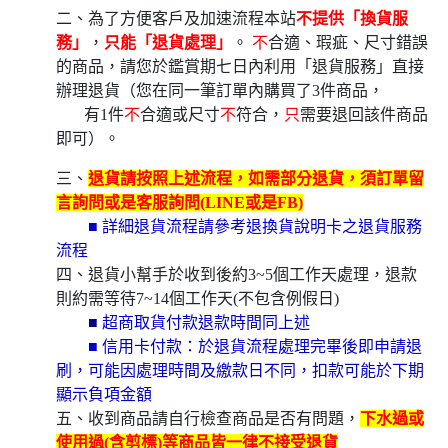
二、為了方便客戶及加速流程本站
不提供「換貨服
務」
，
只能「退貨處理」
。
不
合適、瑕疵、尺寸錯誤
的商品，請您於鑑賞期七日內利用「退貨服務」直接
辦理退貨（您在同一筆訂單內購買了3件商品，
有1件
不
合適或尺寸
不
符合，
只
需要退回該件商品
即可）。
三、
退貨請按照上述流程，如需部分退貨，須訂單留
言詢問或是客服詢問(LINE或是FB)
■ 詳細退貨流程請參考退換貨說明卡之退貨服務
流程
四、退貨小幫手於收到後約3~5個工作天處理，退款
則約需等待7~14個工作天(不包含例假日)
■
超商取貨付款退款時間同上述
■ 信用卡付款：於退貨流程處理完畢後即申請退
刷，可能因處理時間及繳款日不同，扣款可能於下期
顯示負項金額
五、收到商品請自行檢查商品是否有問題，
下水過或
使用過(含剪標)等商品皆一律不接受退貨