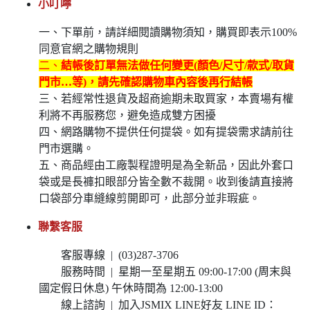
小叮嚀
一、下單前，請詳細閱讀購物須知，購買即表示100%
同意官網之購物規則
二、
結帳後訂單無法做任何變更(顏色/尺寸/款式/取貨
門市…等)，請先確認購物車內容後再行結帳
三、若經常性退貨及超商逾期未取買家，本賣場有權
利將不再服務您，避免造成雙方困擾
四、網路購物不提供任何提袋。如有提袋需求請前往
門市選購。
五、商品經由工廠製程證明是為全新品，因此外套口
袋或是長褲扣眼部分皆全數不裁開。收到後請直接將
口袋部分車縫線剪開即可，此部分並非瑕疵。
聯繫客服
客服專線 | (03)287-3706
服務時間 | 星期一至星期五 09:00-17:00 (周末與
國定假日休息) 午休時間為 12:00-13:00
線上諮詢 | 加入JSMIX LINE好友 LINE ID：