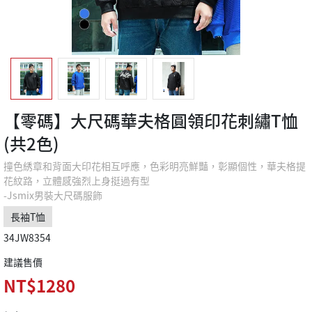
【零碼】大尺碼華夫格圓領印花刺繡T恤
(共2色)
撞色綉章和背面大印花相互呼應，色彩明亮鮮豔，彰顯個性，華夫格提
花紋路，立體感強烈上身挺過有型
-Jsmix男裝大尺碼服飾
長袖T恤
34JW8354
建議售價
NT$1280