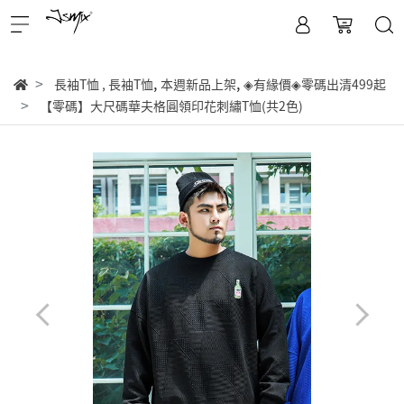
,
,
長袖T恤
,
長袖T恤
本週新品上架
◈有緣價◈零碼出清499起
【零碼】大尺碼華夫格圓領印花刺繡T恤(共2色)