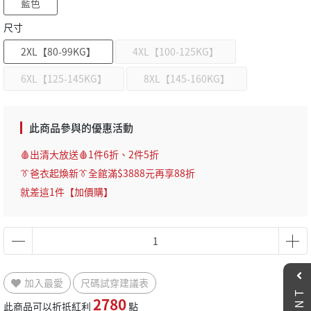
藍色
尺寸
2XL【80-99KG】
4XL【100-125KG】
6XL【125-145KG】
8XL【145-160KG】
此商品參與的優惠活動
🩸出清大放送🩸1件6折、2件5折
👔爸衣起煥新👔全館滿$3888元再享88折
就差這1件【加價購】
加入最愛
尺碼試穿建議表
EVENT
2780
此商品可以折抵紅利
點