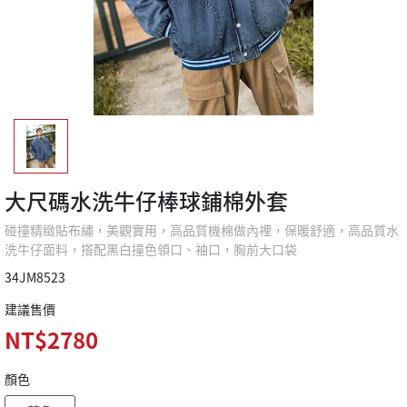
大尺碼水洗牛仔棒球鋪棉外套
碰撞精緻貼布繡，美觀實用，高品質機棉做內裡，保暖舒適，高品質水
洗牛仔面料，搭配黑白撞色領口、袖口，胸前大口袋
34JM8523
建議售價
NT$2780
顏色