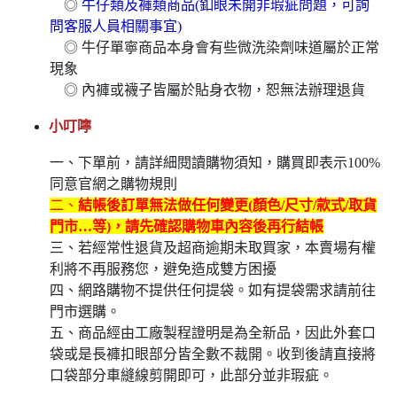
◎
牛仔類及褲類商品(釦眼未開非瑕疵問題，可詢
問客服人員相關事宜)
◎ 牛仔單寧商品本身會有些微洗染劑味道屬於正常
現象
◎ 內褲或襪子皆屬於貼身衣物，恕無法辦理退貨
小叮嚀
一、下單前，請詳細閱讀購物須知，購買即表示100%
同意官網之購物規則
二、
結帳後訂單無法做任何變更(顏色/尺寸/款式/取貨
門市…等)，請先確認購物車內容後再行結帳
三、若經常性退貨及超商逾期未取買家，本賣場有權
利將不再服務您，避免造成雙方困擾
四、網路購物不提供任何提袋。如有提袋需求請前往
門市選購。
五、商品經由工廠製程證明是為全新品，因此外套口
袋或是長褲扣眼部分皆全數不裁開。收到後請直接將
口袋部分車縫線剪開即可，此部分並非瑕疵。