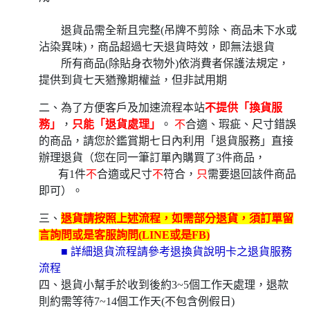
退貨品需全新且完整(吊牌不剪除、商品未下水或
沾染異味)，商品超過七天退貨時效，即無法退貨
所有商品(除貼身衣物外)依消費者保護法規定，
提供到貨七天猶豫期權益，但非試用期
二、為了方便客戶及加速流程本站
不提供「換貨服
務」
，
只能「退貨處理」
。
不
合適、瑕疵、尺寸錯誤
的商品，請您於鑑賞期七日內利用「退貨服務」直接
辦理退貨（您在同一筆訂單內購買了3件商品，
有1件
不
合適或尺寸
不
符合，
只
需要退回該件商品
即可）。
三、
退貨請按照上述流程，如需部分退貨，須訂單留
言詢問或是客服詢問(LINE或是FB)
■ 詳細退貨流程請參考退換貨說明卡之退貨服務
流程
四、退貨小幫手於收到後約3~5個工作天處理，退款
則約需等待7~14個工作天(不包含例假日)